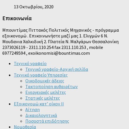
13 Οκτωβρίου, 2020
Επικοινωνία
Μπουντίμας Πιττακός Πολιτικός Μηχανικός - πρόγραμμα
εξοικονομώ . Επικοινωνήστε μαζί μας 1. Ελιγμών 6 Ν.
Μουδανια Χαλκιδική 2. Πλατεία Ν. Μαλγάρων Θεσσαλονίκη
2373026119 - 2311.110.254 fax 2311.110.253 , mobile
6977249594 , exoikonomisi@bountimas.com
Τεχνικό γραφείο
Τεχνικό γραφείο-Αρχική σελίδα
Τεχνικό γραφείο Υπηρεσίες
Οικοδομικές άδειες
Τακτοποίηση αυθαιρέτων
Ενεργειακές μελέτες
Στατικές μελέτες
Εξοικονομώ κατ’ οίκον II
Αίτηση
Δικαιολογητικά
Ποσοστά επιδότησης
Νομοθεσία