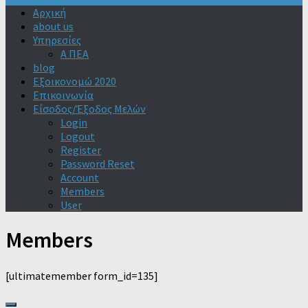
Αρχική
about us
Υπηρεσίες
Α ΠΕΑ
blog
Εξοικονομώ 2020
Επικοινωνία
Είσοδος/Έξοδος Μελών
Login
Logout
Register
Password Reset
Account
Members
User
Members
[ultimatemember form_id=135]