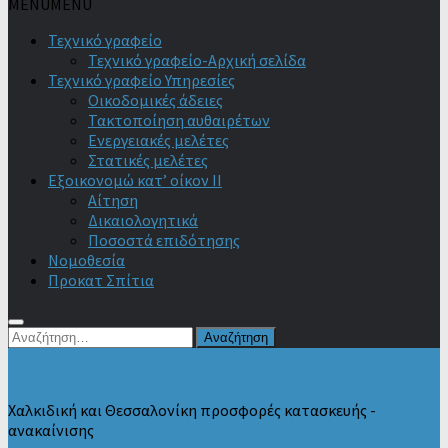
MENU
MENU
Τεχνικό γραφείο
Τεχνικό γραφείο-Αρχική σελίδα
Τεχνικό γραφείο Υπηρεσίες
Οικοδομικές άδειες
Τακτοποίηση αυθαιρέτων
Ενεργειακές μελέτες
Στατικές μελέτες
Εξοικονομώ κατ’ οίκον II
Αίτηση
Δικαιολογητικά
Ποσοστά επιδότησης
Νομοθεσία
Προκατ Σπίτια
Αναζήτηση
για:
Προγράμματα Εξοικονομώ
Χαλκιδική και Θεσσαλονίκη προσφορές κατασκευής -
ανακαίνισης