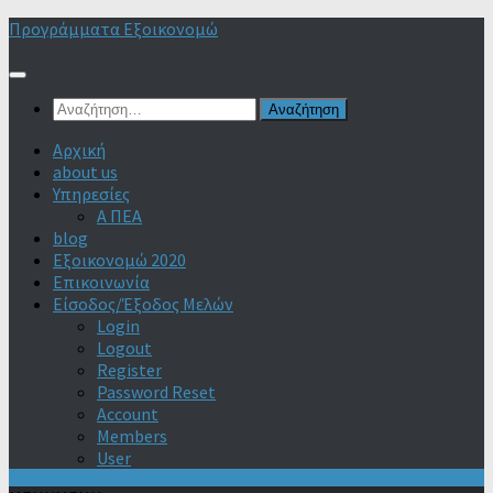
Skip
Προγράμματα Εξοικονομώ
to
content
Αναζήτηση
για:
Αρχική
about us
Υπηρεσίες
Α ΠΕΑ
blog
Εξοικονομώ 2020
Επικοινωνία
Είσοδος/Έξοδος Μελών
Login
Logout
Register
Password Reset
Account
Members
User