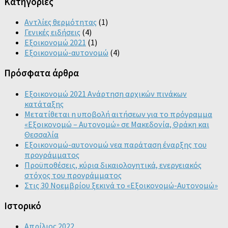
Kατηγορίες
Αντλίες θερμότητας
(1)
Γενικές ειδήσεις
(4)
Εξοικονομώ 2021
(1)
Εξοικονομώ-αυτονομώ
(4)
Πρόσφατα άρθρα
Εξοικονομώ 2021 Ανάρτηση αρχικών πινάκων
κατάταξης
Μετατίθεται η υποβολή αιτήσεων για το πρόγραμμα
«Εξοικονομώ – Αυτονομώ» σε Μακεδονία, Θράκη και
Θεσσαλία
Εξοικονομώ-αυτονομώ νεα παράταση έναρξης του
προγράμματος
Προϋποθέσεις, κύρια δικαιολογητικά, ενεργειακός
στόχος του προγράμματος
Στις 30 Νοεμβρίου ξεκινά το «Εξοικονομώ-Αυτονομώ»
Ιστορικό
Απρίλιος 2022