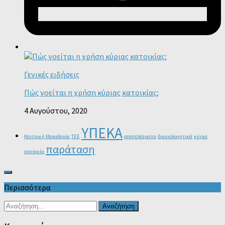
Γενικές ειδήσεις
Πώς νοείται η χρήση κύριας κατοικίας;
4 Αυγούστου, 2020
ΥΠΕΚΑ
Κεντρική Μακεδονία
ΤΕΕ
αποτελέσματα
δικαιολογητικά
κύρια
παράταση
κατοικία
Περισσότερα
Αναζήτηση
για: