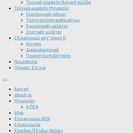
Τεχνικό γραφείο-Αρχική σελίδα
Τεχνικό γραφείο Υπηρεσίες
Οικοδομικές άδειες
Τακτοποίηση αυθαιρέτων
Ενεργειακές μελέτες
Στατικές μελέτες
Εξοικονομώ κατ’ οίκον II
Αίτηση
Δικαιολογητικά
Ποσοστά επιδότησης
Νομοθεσία
Προκατ Σπίτια
Αρχική
about us
Υπηρεσίες
Α ΠΕΑ
blog
Εξοικονομώ 2020
Επικοινωνία
Είσοδος/Έξοδος Μελών