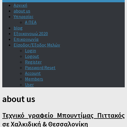
Αρχική
about us
Υπηρεσίες
Α ΠΕΑ
blog
Εξοικονομώ 2020
Επικοινωνία
Είσοδος/Έξοδος Μελών
Login
Logout
Register
Password Reset
Account
Members
User
about us
Τεχνικό γραφείο Μπουντίμας Πιττακός
σε Χαλκιδική & Θεσσαλονίκη