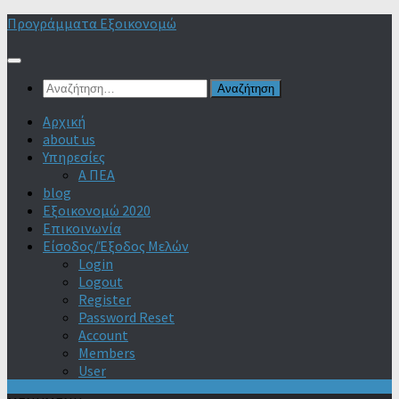
Skip
Προγράμματα Εξοικονομώ
to
content
Αναζήτηση
για:
Αρχική
about us
Υπηρεσίες
Α ΠΕΑ
blog
Εξοικονομώ 2020
Επικοινωνία
Είσοδος/Έξοδος Μελών
Login
Logout
Register
Password Reset
Account
Members
User