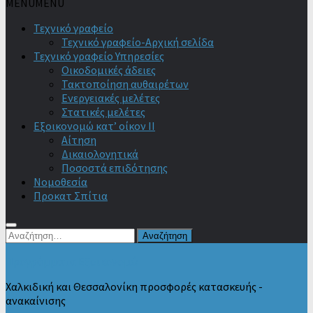
MENU
MENU
Τεχνικό γραφείο
Τεχνικό γραφείο-Αρχική σελίδα
Τεχνικό γραφείο Υπηρεσίες
Οικοδομικές άδειες
Τακτοποίηση αυθαιρέτων
Ενεργειακές μελέτες
Στατικές μελέτες
Εξοικονομώ κατ’ οίκον II
Αίτηση
Δικαιολογητικά
Ποσοστά επιδότησης
Νομοθεσία
Προκατ Σπίτια
Αναζήτηση
για:
Προγράμματα Εξοικονομώ
Χαλκιδική και Θεσσαλονίκη προσφορές κατασκευής -
ανακαίνισης