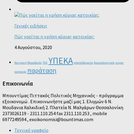
Γενικές ειδήσεις
Πώς νοείται η χρήση κύριας κατοικίας;
4 Αυγούστου, 2020
ΥΠΕΚΑ
Κεντρική Μακεδονία
ΤΕΕ
αποτελέσματα
δικαιολογητικά
κύρια
παράταση
κατοικία
Επικοινωνία
Μπουντίμας Πιττακός Πολιτικός Μηχανικός - πρόγραμμα
εξοικονομώ . Επικοινωνήστε μαζί μας 1. Ελιγμών 6 Ν.
Μουδανια Χαλκιδική 2. Πλατεία Ν. Μαλγάρων Θεσσαλονίκη
2373026119 - 2311.110.254 fax 2311.110.253 , mobile
6977249594 , exoikonomisi@bountimas.com
Τεχνικό γραφείο