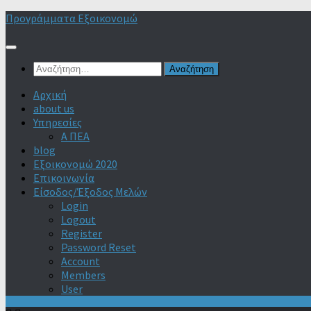
Skip
Προγράμματα Εξοικονομώ
to
content
Αναζήτηση
για:
Αρχική
about us
Υπηρεσίες
Α ΠΕΑ
blog
Εξοικονομώ 2020
Επικοινωνία
Είσοδος/Έξοδος Μελών
Login
Logout
Register
Password Reset
Account
Members
User