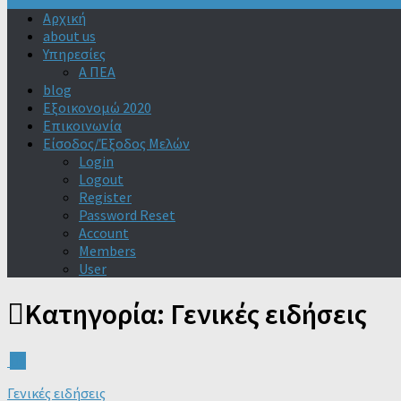
Αρχική
about us
Υπηρεσίες
Α ΠΕΑ
blog
Εξοικονομώ 2020
Επικοινωνία
Είσοδος/Έξοδος Μελών
Login
Logout
Register
Password Reset
Account
Members
User
Κατηγορία:
Γενικές ειδήσεις
0
Γενικές ειδήσεις