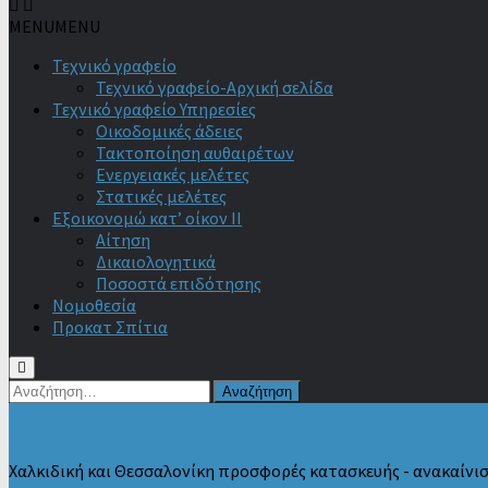
MENU
MENU
Τεχνικό γραφείο
Τεχνικό γραφείο-Αρχική σελίδα
Τεχνικό γραφείο Υπηρεσίες
Οικοδομικές άδειες
Τακτοποίηση αυθαιρέτων
Ενεργειακές μελέτες
Στατικές μελέτες
Εξοικονομώ κατ’ οίκον II
Αίτηση
Δικαιολογητικά
Ποσοστά επιδότησης
Νομοθεσία
Προκατ Σπίτια
Αναζήτηση
για:
Προγράμματα Εξοικονομώ
Χαλκιδική και Θεσσαλονίκη προσφορές κατασκευής - ανακαίνι