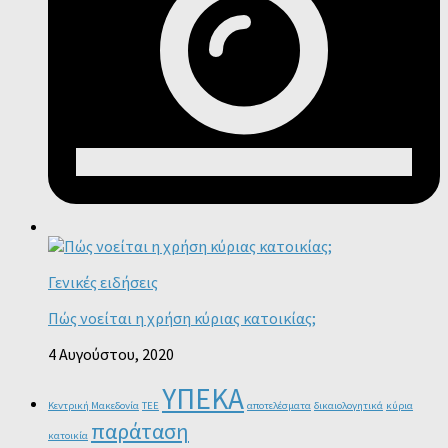
Γενικές ειδήσεις
Πώς νοείται η χρήση κύριας κατοικίας;
4 Αυγούστου, 2020
ΥΠΕΚΑ
Κεντρική Μακεδονία
ΤΕΕ
αποτελέσματα
δικαιολογητικά
κύρια
παράταση
κατοικία