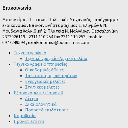
Επικοινωνία
Μπουντίμας Πιττακός Πολιτικός Μηχανικός - πρόγραμμα
εξοικονομώ . Επικοινωνήστε μαζί μας 1. Ελιγμών 6 Ν.
Μουδανια Χαλκιδική 2. Πλατεία Ν. Μαλγάρων Θεσσαλονίκη
2373026119 - 2311.110.254 fax 2311.110.253 , mobile
6977249594 , exoikonomisi@bountimas.com
Τεχνικό γραφείο
Τεχνικό γραφείο-Αρχική σελίδα
Τεχνικό γραφείο Υπηρεσίες
Οικοδομικές άδειες
Τακτοποίηση αυθαιρέτων
Ενεργειακές μελέτες
Στατικές μελέτες
Εξοικονομώ κατ’ οίκον II
Αίτηση
Δικαιολογητικά
Ποσοστά επιδότησης
Νομοθεσία
Προκατ Σπίτια