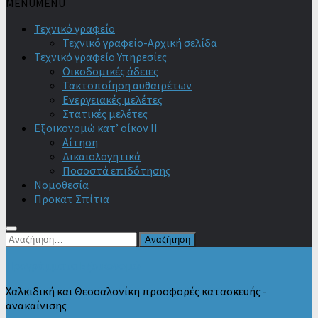
MENU
MENU
Τεχνικό γραφείο
Τεχνικό γραφείο-Αρχική σελίδα
Τεχνικό γραφείο Υπηρεσίες
Οικοδομικές άδειες
Τακτοποίηση αυθαιρέτων
Ενεργειακές μελέτες
Στατικές μελέτες
Εξοικονομώ κατ’ οίκον II
Αίτηση
Δικαιολογητικά
Ποσοστά επιδότησης
Νομοθεσία
Προκατ Σπίτια
Αναζήτηση
για:
Προγράμματα Εξοικονομώ
Χαλκιδική και Θεσσαλονίκη προσφορές κατασκευής -
ανακαίνισης