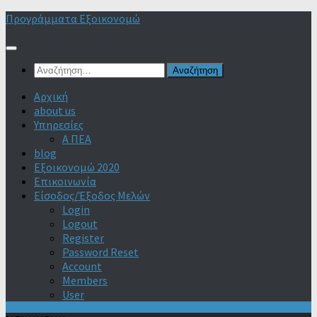
Skip
Προγράμματα Εξοικονομώ
to
content
Αναζήτηση
για:
Αρχική
about us
Υπηρεσίες
Α ΠΕΑ
blog
Εξοικονομώ 2020
Επικοινωνία
Είσοδος/Έξοδος Μελών
Login
Logout
Register
Password Reset
Account
Members
User