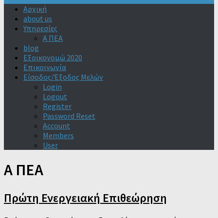
Αρχική
about us
Υπηρεσίες
Α ΠΕΑ
blog
Εξοικονομώ 2020
Επικοινωνία
Είσοδος/Έξοδος Μελών
Login
Logout
Register
Password Reset
Account
Members
User
Α ΠΕΑ
Πρώτη Ενεργειακή Επιθεώρηση