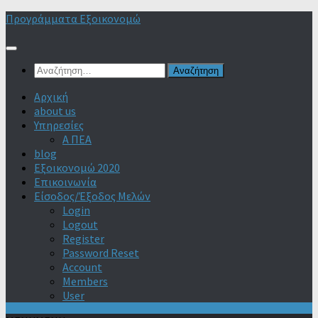
Skip
Προγράμματα Εξοικονομώ
to
content
Αναζήτηση
για:
Αρχική
about us
Υπηρεσίες
Α ΠΕΑ
blog
Εξοικονομώ 2020
Επικοινωνία
Είσοδος/Έξοδος Μελών
Login
Logout
Register
Password Reset
Account
Members
User