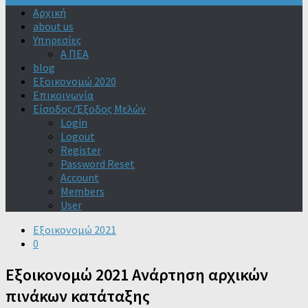
Αρχική
about us
Υπηρεσίες
Α ΠΕΑ
blog
Εξοικονομώ 2020
Επικοινωνία
Είσοδος/Έξοδος Μελών
Login
Logout
Register
Password Reset
Account
Members
User
Εξοικονομώ 2021
0
Εξοικονομώ 2021 Ανάρτηση αρχικών
πινάκων κατάταξης