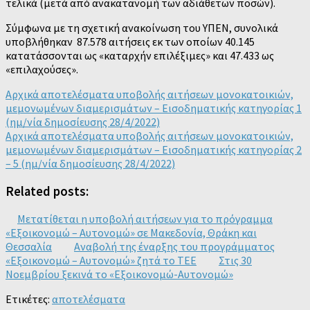
τελικά (μετά από ανακατανομή των αδιάθετων ποσών).
Σύμφωνα με τη σχετική ανακοίνωση του ΥΠΕΝ, συνολικά
υποβλήθηκαν 87.578 αιτήσεις εκ των οποίων 40.145
κατατάσσονται ως «καταρχήν επιλέξιμες» και 47.433 ως
«επιλαχούσες».
Αρχικά αποτελέσματα υποβολής αιτήσεων μονοκατοικιών,
μεμονωμένων διαμερισμάτων – Εισοδηματικής κατηγορίας 1
(ημ/νία δημοσίευσης 28/4/2022)
Αρχικά αποτελέσματα υποβολής αιτήσεων μονοκατοικιών,
μεμονωμένων διαμερισμάτων – Εισοδηματικής κατηγορίας 2
– 5 (ημ/νία δημοσίευσης 28/4/2022)
Related posts:
Μετατίθεται η υποβολή αιτήσεων για το πρόγραμμα
«Εξοικονομώ – Αυτονομώ» σε Μακεδονία, Θράκη και
Θεσσαλία
Αναβολή της έναρξης του προγράμματος
«Εξοικονομώ – Αυτονομώ» ζητά το ΤΕΕ
Στις 30
Νοεμβρίου ξεκινά το «Εξοικονομώ-Αυτονομώ»
Ετικέτες:
αποτελέσματα