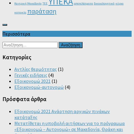
ΥΠΕΚΑ
Κεντρική Μακεδονία
ΤΕΕ
αποτελέσματα
δικαιολογητικά
κύρια
παράταση
κατοικία
Περισσότερα
Αναζήτηση
για:
Kατηγορίες
Αντλίες θερμότητας
(1)
Γενικές ειδήσεις
(4)
Εξοικονομώ 2021
(1)
Εξοικονομώ-αυτονομώ
(4)
Πρόσφατα άρθρα
Εξοικονομώ 2021 Ανάρτηση αρχικών πινάκων
κατάταξης
Μετατίθεται η υποβολή αιτήσεων για το πρόγραμμα
«Εξοικονομώ – Αυτονομώ» σε Μακεδονία, Θράκη και