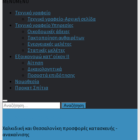
MENU
MENU
Τεχνικό γραφείο
Τεχνικό γραφείο-Αρχική σελίδα
Τεχνικό γραφείο Υπηρεσίες
Οικοδομικές άδειες
Τακτοποίηση αυθαιρέτων
Ενεργειακές μελέτες
Στατικές μελέτες
Εξοικονομώ κατ’ οίκον II
Αίτηση
Δικαιολογητικά
Ποσοστά επιδότησης
Νομοθεσία
Προκατ Σπίτια
Αναζήτηση
για:
Προγράμματα Εξοικονομώ
Χαλκιδική και Θεσσαλονίκη προσφορές κατασκευής -
ανακαίνισης