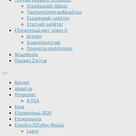
Οικοδομικές άδειες
Τακτοποίηση αυθαιρέτων
Ενεργειακές μελέτες
Στατικές μελέτες
Εξοικονομώ κατ’ οίκον II
Αίτηση
Δικαιολογητικά
Ποσοστά επιδότησης
Νομοθεσία
Προκατ Σπίτια
Αρχική
about us
Υπηρεσίες
Α ΠΕΑ
blog
Εξοικονομώ 2020
Επικοινωνία
Είσοδος/Έξοδος Μελών
Login