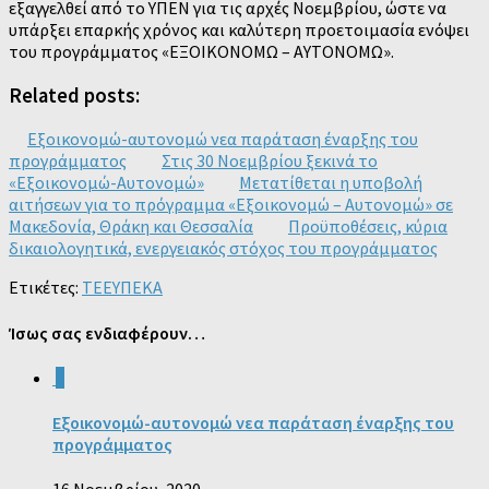
εξαγγελθεί από το ΥΠΕΝ για τις αρχές Νοεμβρίου, ώστε να
υπάρξει επαρκής χρόνος και καλύτερη προετοιμασία ενόψει
του προγράμματος «ΕΞΟΙΚΟΝΟΜΩ – ΑΥΤΟΝΟΜΩ».
Related posts:
Εξοικονομώ-αυτονομώ νεα παράταση έναρξης του
προγράμματος
Στις 30 Νοεμβρίου ξεκινά το
«Εξοικονομώ-Αυτονομώ»
Μετατίθεται η υποβολή
αιτήσεων για το πρόγραμμα «Εξοικονομώ – Αυτονομώ» σε
Μακεδονία, Θράκη και Θεσσαλία
Προϋποθέσεις, κύρια
δικαιολογητικά, ενεργειακός στόχος του προγράμματος
Ετικέτες:
ΤΕΕ
ΥΠΕΚΑ
Ίσως σας ενδιαφέρουν…
0
Εξοικονομώ-αυτονομώ νεα παράταση έναρξης του
προγράμματος