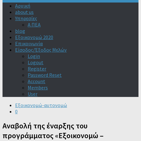
Αρχική
about us
Υπηρεσίες
Α ΠΕΑ
blog
Εξοικονομώ 2020
Επικοινωνία
Είσοδος/Έξοδος Μελών
Login
Logout
Register
Password Reset
Account
Members
User
Εξοικονομώ-αυτονομώ
0
Αναβολή της έναρξης του
προγράμματος «Εξοικονομώ –