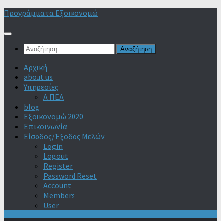
Skip
Προγράμματα Εξοικονομώ
to
content
Αναζήτηση
για:
Αρχική
about us
Υπηρεσίες
Α ΠΕΑ
blog
Εξοικονομώ 2020
Επικοινωνία
Είσοδος/Έξοδος Μελών
Login
Logout
Register
Password Reset
Account
Members
User