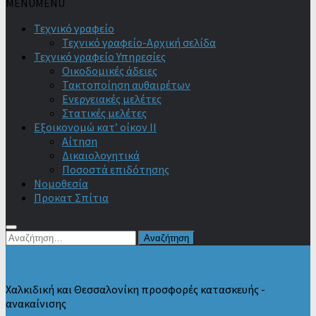
MENU
MENU
Τεχνικό γραφείο
Τεχνικό γραφείο-Αρχική σελίδα
Τεχνικό γραφείο Υπηρεσίες
Οικοδομικές άδειες
Τακτοποίηση αυθαιρέτων
Ενεργειακές μελέτες
Στατικές μελέτες
Εξοικονομώ κατ’ οίκον II
Αίτηση
Δικαιολογητικά
Ποσοστά επιδότησης
Νομοθεσία
Προκατ Σπίτια
Αναζήτηση
για:
Προγράμματα Εξοικονομώ
Χαλκιδική και Θεσσαλονίκη προσφορές κατασκευής -
ανακαίνισης