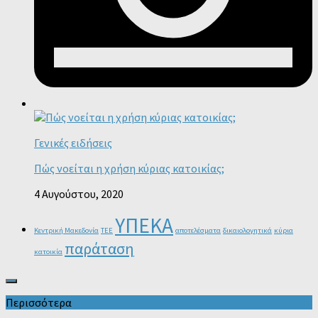
Γενικές ειδήσεις
Πώς νοείται η χρήση κύριας κατοικίας;
4 Αυγούστου, 2020
ΥΠΕΚΑ
Κεντρική Μακεδονία
ΤΕΕ
αποτελέσματα
δικαιολογητικά
κύρια
παράταση
κατοικία
Περισσότερα