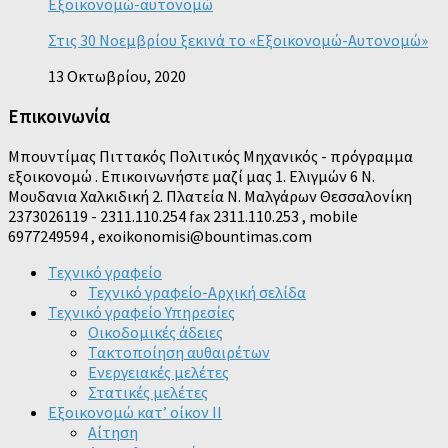
Εξοικονομώ-αυτονομώ
Στις 30 Νοεμβρίου ξεκινά το «Εξοικονομώ-Αυτονομώ»
13 Οκτωβρίου, 2020
Επικοινωνία
Μπουντίμας Πιττακός Πολιτικός Μηχανικός - πρόγραμμα
εξοικονομώ . Επικοινωνήστε μαζί μας 1. Ελιγμών 6 Ν.
Μουδανια Χαλκιδική 2. Πλατεία Ν. Μαλγάρων Θεσσαλονίκη
2373026119 - 2311.110.254 fax 2311.110.253 , mobile
6977249594 , exoikonomisi@bountimas.com
Τεχνικό γραφείο
Τεχνικό γραφείο-Αρχική σελίδα
Τεχνικό γραφείο Υπηρεσίες
Οικοδομικές άδειες
Τακτοποίηση αυθαιρέτων
Ενεργειακές μελέτες
Στατικές μελέτες
Εξοικονομώ κατ’ οίκον II
Αίτηση