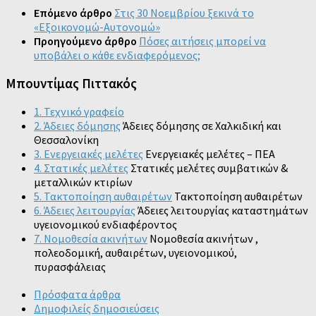
Επόμενο άρθρο
Στις 30 Νοεμβρίου ξεκινά το
«Εξοικονομώ-Αυτονομώ»
Προηγούμενο άρθρο
Πόσες αιτήσεις μπορεί να
υποβάλει ο κάθε ενδιαφερόμενος;
Μπουντίμας Πιττακός
1. Τεχνικό γραφείο
2. Άδειες δόμησης
Άδειες δόμησης σε Χαλκιδική και
Θεσσαλονίκη
3. Ενεργειακές μελέτες
Ενεργειακές μελέτες – ΠΕΑ
4. Στατικές μελέτες
Στατικές μελέτες συμβατικών &
μεταλλικών κτιρίων
5. Τακτοποίηση αυθαιρέτων
Τακτοποίηση αυθαιρέτων
6. Άδειες λειτουργίας
Άδειες λειτουργίας καταστημάτων
υγειονομικού ενδιαφέροντος
7. Νομοθεσία ακινήτων
Νομοθεσία ακινήτων ,
πολεοδομική, αυθαιρέτων, υγειονομικού,
πυρασφάλειας
Πρόσφατα άρθρα
Δημοφιλείς δημοσιεύσεις