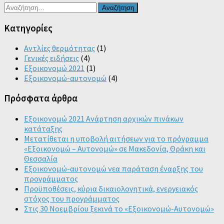
Αναζήτηση
για:
Kατηγορίες
Αντλίες θερμότητας
(1)
Γενικές ειδήσεις
(4)
Εξοικονομώ 2021
(1)
Εξοικονομώ-αυτονομώ
(4)
Πρόσφατα άρθρα
Εξοικονομώ 2021 Ανάρτηση αρχικών πινάκων
κατάταξης
Μετατίθεται η υποβολή αιτήσεων για το πρόγραμμα
«Εξοικονομώ – Αυτονομώ» σε Μακεδονία, Θράκη και
Θεσσαλία
Εξοικονομώ-αυτονομώ νεα παράταση έναρξης του
προγράμματος
Προϋποθέσεις, κύρια δικαιολογητικά, ενεργειακός
στόχος του προγράμματος
Στις 30 Νοεμβρίου ξεκινά το «Εξοικονομώ-Αυτονομώ»